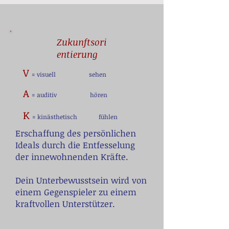
Zukunftsori
entierung
V
= visuell
sehen
A
= auditiv
hören
K
= kinästhetisch
fühlen
Erschaffung des persönlichen
Ideals durch die Entfesselung
der innewohnenden Kräfte.
Dein Unterbewusstsein wird von
einem Gegenspieler zu einem
kraftvollen Unterstützer.