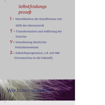
Selbstfindungs
prozeß
I
=
Identifikation der Handbremse mit
Hilfe der Ideomotorik
T
= Transformation und Auflösung der
Ursache
V
= Verankerung dienlicher
Verhaltensweisen
Z
= Zukunftsprogression, z.B. mit VAK
(Vorausschau in die Zukunft)
Wie Innen so Außen.