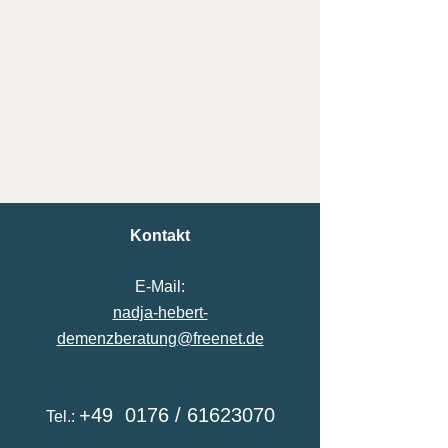
Kontakt
E-Mail:
nadja-hebert-
demenzberatung@freenet.de
+49 0176 /
61623070
Tel.: