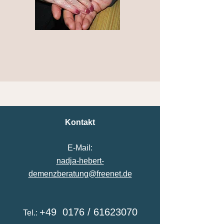
Kontakt
E-Mail:
nadja-hebert-
demenzberatung@freenet.de
+49 0176 /
61623070
Tel.: