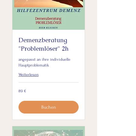
Demenzberatung
"Problemlöser" 2h
angepasst an ihre individuelle
Hauptproblematik
Weiterlesen
89
89 €
Euro
Buchen