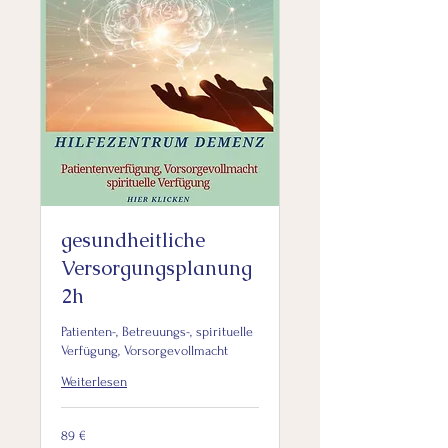
gesundheitliche
Versorgungsplanung
2h
Patienten-, Betreuungs-, spirituelle
Verfügung, Vorsorgevollmacht
Weiterlesen
89
89 €
Euro